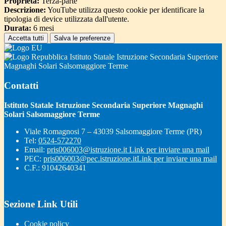
Proprieta:
Terza-parte
Descrizione:
YouTube utilizza questo cookie per identificare la
tipologia di device utilizzata dall'utente.
Durata:
6 mesi
Accetta tutti
Salva le preferenze
Istituto Statale Istruzione Secondaria Superiore
Magnaghi Solari Salsomaggiore Terme
Contatti
Istituto Statale Istruzione Secondaria Superiore Magnaghi
Solari Salsomaggiore Terme
Viale Romagnosi 7 – 43039 Salsomaggiore Terme (PR)
Tel:
0524-572270
Email:
pris006003@istruzione.it
Link per inviare una mail
PEC:
pris006003@pec.istruzione.it
Link per inviare una mail
C.F.: 91042640341
Sezione Link Utili
Cookie policy