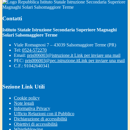
Istituto Statale Istruzione Secondaria Superiore
Magnaghi Solari Salsomaggiore Terme
Contatti
Istituto Statale Istruzione Secondaria Superiore Magnaghi
Solari Salsomaggiore Terme
Viale Romagnosi 7 – 43039 Salsomaggiore Terme (PR)
Tel:
0524-572270
Email:
pris006003@istruzione.it
Link per inviare una mail
PEC:
pris006003@pec.istruzione.it
Link per inviare una mail
C.F.: 91042640341
Sezione Link Utili
Cookie policy
Note legali
Informativa Privacy
Ufficio Relazioni con il Pubblico
Dichiarazione di accessibilità
Obiettivi di accessibilità
Whistleblowing