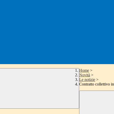
Home
>
Novità
>
Le notizie
>
Contratto collettivo i