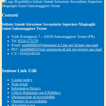
Istituto Statale Istruzione Secondaria Superiore
Magnaghi Solari Salsomaggiore Terme
Contatti
Istituto Statale Istruzione Secondaria Superiore Magnaghi
Solari Salsomaggiore Terme
Viale Romagnosi 7 – 43039 Salsomaggiore Terme (PR)
Tel:
0524-572270
Email:
pris006003@istruzione.it
Link per inviare una mail
PEC:
pris006003@pec.istruzione.it
Link per inviare una mail
C.F.: 91042640341
Sezione Link Utili
Cookie policy
Note legali
Informativa Privacy
Ufficio Relazioni con il Pubblico
Dichiarazione di accessibilità
Obiettivi di accessibilità
Whistleblowing