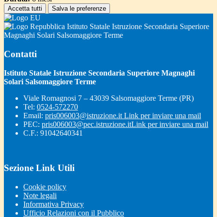
Accetta tutti
Salva le preferenze
Istituto Statale Istruzione Secondaria Superiore
Magnaghi Solari Salsomaggiore Terme
Contatti
Istituto Statale Istruzione Secondaria Superiore Magnaghi
Solari Salsomaggiore Terme
Viale Romagnosi 7 – 43039 Salsomaggiore Terme (PR)
Tel:
0524-572270
Email:
pris006003@istruzione.it
Link per inviare una mail
PEC:
pris006003@pec.istruzione.it
Link per inviare una mail
C.F.: 91042640341
Sezione Link Utili
Cookie policy
Note legali
Informativa Privacy
Ufficio Relazioni con il Pubblico