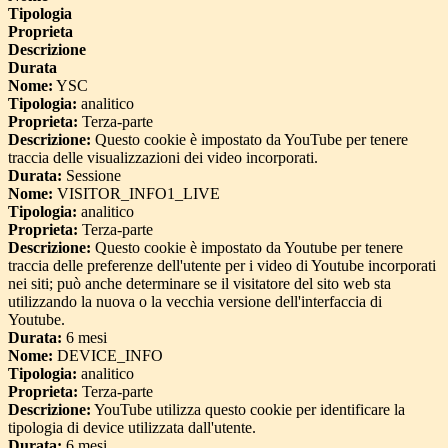
Tipologia
Proprieta
Descrizione
Durata
Nome:
YSC
Tipologia:
analitico
Proprieta:
Terza-parte
Descrizione:
Questo cookie è impostato da YouTube per tenere
traccia delle visualizzazioni dei video incorporati.
Durata:
Sessione
Nome:
VISITOR_INFO1_LIVE
Tipologia:
analitico
Proprieta:
Terza-parte
Descrizione:
Questo cookie è impostato da Youtube per tenere
traccia delle preferenze dell'utente per i video di Youtube incorporati
nei siti; può anche determinare se il visitatore del sito web sta
utilizzando la nuova o la vecchia versione dell'interfaccia di
Youtube.
Durata:
6 mesi
Nome:
DEVICE_INFO
Tipologia:
analitico
Proprieta:
Terza-parte
Descrizione:
YouTube utilizza questo cookie per identificare la
tipologia di device utilizzata dall'utente.
Durata:
6 mesi