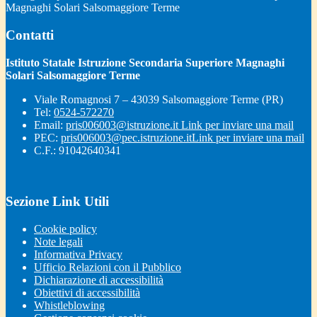
Magnaghi Solari Salsomaggiore Terme
Contatti
Istituto Statale Istruzione Secondaria Superiore Magnaghi
Solari Salsomaggiore Terme
Viale Romagnosi 7 – 43039 Salsomaggiore Terme (PR)
Tel:
0524-572270
Email:
pris006003@istruzione.it
Link per inviare una mail
PEC:
pris006003@pec.istruzione.it
Link per inviare una mail
C.F.: 91042640341
Sezione Link Utili
Cookie policy
Note legali
Informativa Privacy
Ufficio Relazioni con il Pubblico
Dichiarazione di accessibilità
Obiettivi di accessibilità
Whistleblowing