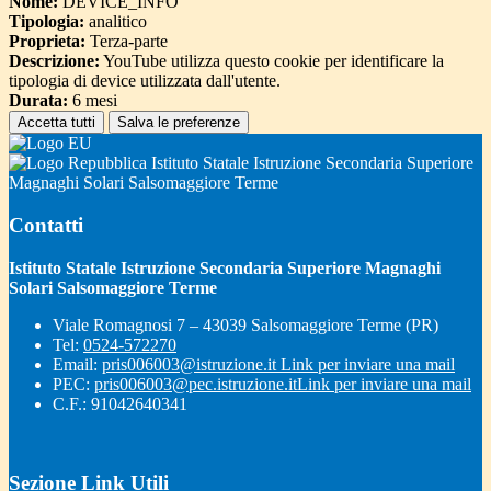
Nome:
DEVICE_INFO
Tipologia:
analitico
Proprieta:
Terza-parte
Descrizione:
YouTube utilizza questo cookie per identificare la
tipologia di device utilizzata dall'utente.
Durata:
6 mesi
Accetta tutti
Salva le preferenze
Istituto Statale Istruzione Secondaria Superiore
Magnaghi Solari Salsomaggiore Terme
Contatti
Istituto Statale Istruzione Secondaria Superiore Magnaghi
Solari Salsomaggiore Terme
Viale Romagnosi 7 – 43039 Salsomaggiore Terme (PR)
Tel:
0524-572270
Email:
pris006003@istruzione.it
Link per inviare una mail
PEC:
pris006003@pec.istruzione.it
Link per inviare una mail
C.F.: 91042640341
Sezione Link Utili