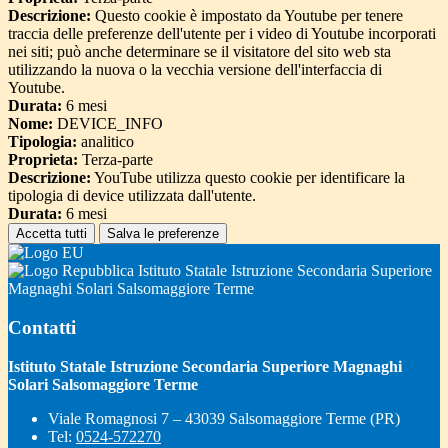
Descrizione:
Questo cookie è impostato da Youtube per tenere
traccia delle preferenze dell'utente per i video di Youtube incorporati
nei siti; può anche determinare se il visitatore del sito web sta
utilizzando la nuova o la vecchia versione dell'interfaccia di
Youtube.
Durata:
6 mesi
Nome:
DEVICE_INFO
Tipologia:
analitico
Proprieta:
Terza-parte
Descrizione:
YouTube utilizza questo cookie per identificare la
tipologia di device utilizzata dall'utente.
Durata:
6 mesi
Accetta tutti
Salva le preferenze
Istituto Statale Istruzione Secondaria Superiore
Magnaghi Solari Salsomaggiore Terme
Contatti
Istituto Statale Istruzione Secondaria Superiore Magnaghi
Solari Salsomaggiore Terme
Viale Romagnosi 7 – 43039 Salsomaggiore Terme (PR)
Tel:
0524-572270