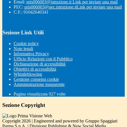
Email:
pris006003@istruzione.it
Link per inviare una mail
PEC:
pris006003@pec.istruzione.it
Link per inviare una mail
C.F.: 91042640341
Sezione Link Utili
Cookie policy
Note legali
Informativa Privacy
Ufficio Relazioni con il Pubblico
Dichiarazione di accessibilità
Obiettivi di accessibilità
Whistleblowing
Gestione consensi cookie
Amministrazione trasparente
Pagina visualizzata
927
volte
Sezione Copyright
Copyright 2026 | Engineered and powered by Gruppo Spaggiari
Parma S.p.A. | Divisione Publishing & New Social Media