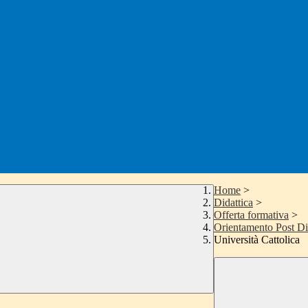
Home
>
Didattica
>
Offerta formativa
>
Orientamento Post D
Università Cattolica