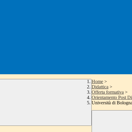
Home
>
Didattica
>
Offerta formativa
>
Orientamento Post D
Università di Bologn