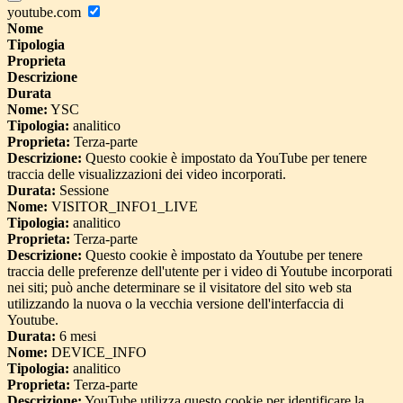
youtube.com
Nome
Tipologia
Proprieta
Descrizione
Durata
Nome:
YSC
Tipologia:
analitico
Proprieta:
Terza-parte
Descrizione:
Questo cookie è impostato da YouTube per tenere
traccia delle visualizzazioni dei video incorporati.
Durata:
Sessione
Nome:
VISITOR_INFO1_LIVE
Tipologia:
analitico
Proprieta:
Terza-parte
Descrizione:
Questo cookie è impostato da Youtube per tenere
traccia delle preferenze dell'utente per i video di Youtube incorporati
nei siti; può anche determinare se il visitatore del sito web sta
utilizzando la nuova o la vecchia versione dell'interfaccia di
Youtube.
Durata:
6 mesi
Nome:
DEVICE_INFO
Tipologia:
analitico
Proprieta:
Terza-parte
Descrizione:
YouTube utilizza questo cookie per identificare la