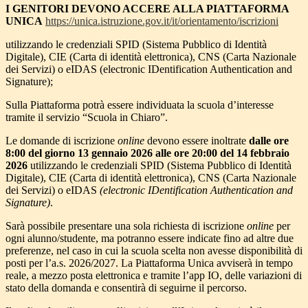
I GENITORI DEVONO ACCERE ALLA PIATTAFORMA
UNICA
https://unica.istruzione.gov.it/it/orientamento/iscrizioni
utilizzando le credenziali SPID (Sistema Pubblico di Identità
Digitale), CIE (Carta di identità elettronica), CNS (Carta Nazionale
dei Servizi) o eIDAS (electronic IDentification Authentication and
Signature);
Sulla Piattaforma potrà essere individuata la scuola d’interesse
tramite il servizio “Scuola in Chiaro”.
Le domande di iscrizione
online
devono essere inoltrate
dalle ore
8:00 del giorno 13 gennaio 2026 alle ore 20:00 del 14 febbraio
2026
utilizzando le credenziali SPID (Sistema Pubblico di Identità
Digitale), CIE (Carta di identità elettronica), CNS (Carta Nazionale
dei Servizi) o eIDAS
(electronic IDentification Authentication and
Signature)
.
Sarà possibile presentare una sola richiesta di iscrizione
online
per
ogni alunno/studente, ma potranno essere indicate fino ad altre due
preferenze, nel caso in cui la scuola scelta non avesse disponibilità di
posti per l’a.s. 2026/2027. La Piattaforma Unica avviserà in tempo
reale, a mezzo posta elettronica e tramite l’app IO, delle variazioni di
stato della domanda e consentirà di seguirne il percorso.