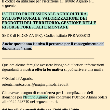
Il codice da utilizzare per l’iscrizione all’Istituto Agrario è il
seguente:
ISTITUTO PROFESSIONALE AGRICOLTURA,
SVILUPPO RURALE, VALORIZZAZIONE DEI
PRODOTTI DEL TERRITORIO, GESTIONE DELLE
RISORSE FORESTALI E MONTANE
SEDE di FIDENZA (PR): Codice Istituto PRRA006013
Anche quest'anno è attivo il percorso per il conseguimento del
diploma in 4 anni.
_______________________________________________
Qualora alcune famiglie avessero bisogno di ulteriori informazioni
riguardanti la
nostra offerta formativa
si può scrivere una mail a:
✏️Solari IP Agrario:
orientamento.solari@magnaghisolari.edu.it
Chi avesse bisogno di
consulenza
per la compilazione della
domanda per
l'Istituto Agrario
può contattare l’Ufficio Alunni Solari
allo 0524 528710 nei seguenti orari:
dal lunedì al venerdì dalle ore 12:00 alle 13:00;