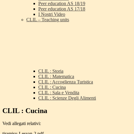
Peer education AS 18/19
Peer education AS 17/18
I Nostri Video
CLIL – Teaching units
CLIL : Storia
CLIL : Matematica
CLIL : Accoglienza Turistica
CLIL : Cucina
CLIL : Sala e Vendita
CLIL : Scienze Degli Alimenti
CLIL : Cucina
Vedi allegati relativi:
tiramisu-Lesson-2.pdf