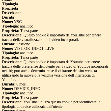
Tipologia
Proprieta
Descrizione
Durata
Nome:
YSC
Tipologia:
analitico
Proprieta:
Terza-parte
Descrizione:
Questo cookie è impostato da YouTube per tenere
traccia delle visualizzazioni dei video incorporati.
Durata:
Sessione
Nome:
VISITOR_INFO1_LIVE
Tipologia:
analitico
Proprieta:
Terza-parte
Descrizione:
Questo cookie è impostato da Youtube per tenere
traccia delle preferenze dell'utente per i video di Youtube incorporati
nei siti; può anche determinare se il visitatore del sito web sta
utilizzando la nuova o la vecchia versione dell'interfaccia di
Youtube.
Durata:
6 mesi
Nome:
DEVICE_INFO
Tipologia:
analitico
Proprieta:
Terza-parte
Descrizione:
YouTube utilizza questo cookie per identificare la
tipologia di device utilizzata dall'utente.
Durata:
6 mesi