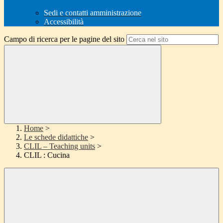
Sedi e contatti amministrazione
Accessibilità
Campo di ricerca per le pagine del sito
Home
>
Le schede didattiche
>
CLIL – Teaching units
>
CLIL : Cucina