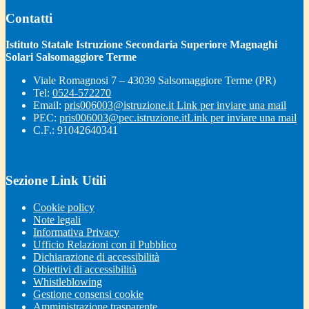
Contatti
Istituto Statale Istruzione Secondaria Superiore Magnaghi
Solari Salsomaggiore Terme
Viale Romagnosi 7 – 43039 Salsomaggiore Terme (PR)
Tel:
0524-572270
Email:
pris006003@istruzione.it
Link per inviare una mail
PEC:
pris006003@pec.istruzione.it
Link per inviare una mail
C.F.: 91042640341
Sezione Link Utili
Cookie policy
Note legali
Informativa Privacy
Ufficio Relazioni con il Pubblico
Dichiarazione di accessibilità
Obiettivi di accessibilità
Whistleblowing
Gestione consensi cookie
Amministrazione trasparente