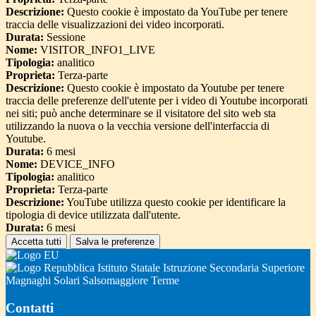
Descrizione:
Questo cookie è impostato da YouTube per tenere
traccia delle visualizzazioni dei video incorporati.
Durata:
Sessione
Nome:
VISITOR_INFO1_LIVE
Tipologia:
analitico
Proprieta:
Terza-parte
Descrizione:
Questo cookie è impostato da Youtube per tenere
traccia delle preferenze dell'utente per i video di Youtube incorporati
nei siti; può anche determinare se il visitatore del sito web sta
utilizzando la nuova o la vecchia versione dell'interfaccia di
Youtube.
Durata:
6 mesi
Nome:
DEVICE_INFO
Tipologia:
analitico
Proprieta:
Terza-parte
Descrizione:
YouTube utilizza questo cookie per identificare la
tipologia di device utilizzata dall'utente.
Durata:
6 mesi
Accetta tutti
Salva le preferenze
Istituto Statale Istruzione Secondaria Superiore
Magnaghi Solari Salsomaggiore Terme
Contatti