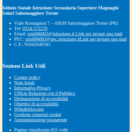
Istituto Statale Istruzione Secondaria Superiore Magnaghi
Solari Salsomaggiore Terme
Viale Romagnosi 7 – 43039 Salsomaggiore Terme (PR)
Tel:
0524-572270
Email:
pris006003@istruzione.it
Link per inviare una mail
PEC:
pris006003@pec.istruzione.it
Link per inviare una mail
C.F.: 91042640341
Sezione Link Utili
Cookie policy
Note legali
Informativa Privacy
Ufficio Relazioni con il Pubblico
Dichiarazione di accessibilità
Obiettivi di accessibilità
Whistleblowing
Gestione consensi cookie
Amministrazione trasparente
Pagina visualizzata
655
volte