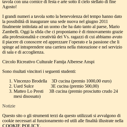
tavola con una cornice di festa e arte sotto il cielo stellato di fine
Agosto!
I grandi numeri a tavola sotto la benevolenza del tempo hanno dato
la possibilità di inaugurare una sede nuova nel giugno 2011
finalmente intitolata ad un uomo che ha dato tanto al paese, Mario
Zambelli. Oggi la sfida che ci proponiamo è di rinnovamento grazie
alla professionalità e creatività dei Vs. ragazzi di cui abbiamo avuto
il piacere di conoscere ed apprezzare l’operato e la passione che li
spinge ad intraprendere una carriera nella ristorazione e nel servizio
di sala e di accoglienza.
Circolo Ricreativo Culturale Famija Alberese Anspi
Sono risultati vincitori i seguenti studenti:
Vincenzo Brodella 3D cucina
(premio 1000,00 euro)
Uard Sulce 3E cucina
(premio 500,00)
Matteo Lo Presti 3B cucina
(premio prosciutto crudo 24
mesi disossato)
Notizie
Questo sito o gli strumenti terzi da questo utilizzati si avvalgono di
cookie necessari al funzionamento ed utili alle finalità illustrate nella
COOKIE POLICY
.