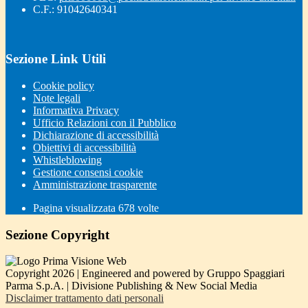
C.F.: 91042640341
Sezione Link Utili
Cookie policy
Note legali
Informativa Privacy
Ufficio Relazioni con il Pubblico
Dichiarazione di accessibilità
Obiettivi di accessibilità
Whistleblowing
Gestione consensi cookie
Amministrazione trasparente
Pagina visualizzata
678
volte
Sezione Copyright
Copyright 2026 | Engineered and powered by Gruppo Spaggiari
Parma S.p.A. | Divisione Publishing & New Social Media
Disclaimer trattamento dati personali