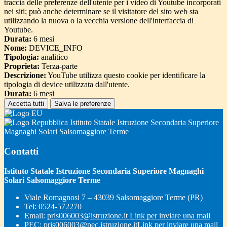
traccia delle preferenze dell'utente per i video di Youtube incorporati
nei siti; può anche determinare se il visitatore del sito web sta
utilizzando la nuova o la vecchia versione dell'interfaccia di
Youtube.
Durata:
6 mesi
Nome:
DEVICE_INFO
Tipologia:
analitico
Proprieta:
Terza-parte
Descrizione:
YouTube utilizza questo cookie per identificare la
tipologia di device utilizzata dall'utente.
Durata:
6 mesi
Accetta tutti
Salva le preferenze
Istituto Statale Istruzione Secondaria Superiore
Magnaghi Solari Salsomaggiore Terme
Contatti
Istituto Statale Istruzione Secondaria Superiore Magnaghi
Solari Salsomaggiore Terme
Viale Romagnosi 7 – 43039 Salsomaggiore Terme (PR)
Tel:
0524-572270
Email:
pris006003@istruzione.it
Link per inviare una mail
PEC:
pris006003@pec.istruzione.it
Link per inviare una mail