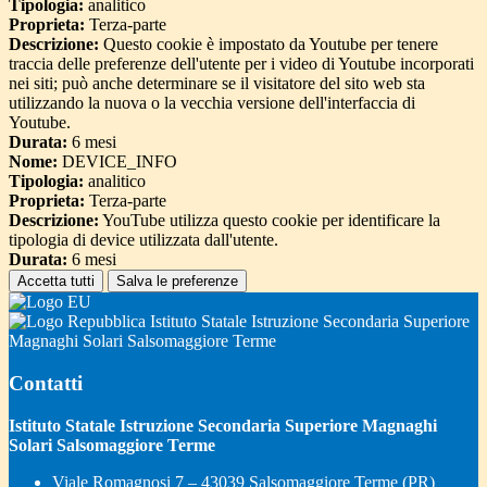
Tipologia:
analitico
Proprieta:
Terza-parte
Descrizione:
Questo cookie è impostato da Youtube per tenere
traccia delle preferenze dell'utente per i video di Youtube incorporati
nei siti; può anche determinare se il visitatore del sito web sta
utilizzando la nuova o la vecchia versione dell'interfaccia di
Youtube.
Durata:
6 mesi
Nome:
DEVICE_INFO
Tipologia:
analitico
Proprieta:
Terza-parte
Descrizione:
YouTube utilizza questo cookie per identificare la
tipologia di device utilizzata dall'utente.
Durata:
6 mesi
Accetta tutti
Salva le preferenze
Istituto Statale Istruzione Secondaria Superiore
Magnaghi Solari Salsomaggiore Terme
Contatti
Istituto Statale Istruzione Secondaria Superiore Magnaghi
Solari Salsomaggiore Terme
Viale Romagnosi 7 – 43039 Salsomaggiore Terme (PR)