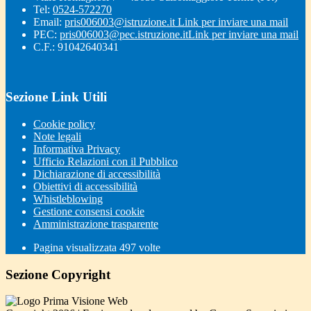
Tel:
0524-572270
Email:
pris006003@istruzione.it
Link per inviare una mail
PEC:
pris006003@pec.istruzione.it
Link per inviare una mail
C.F.: 91042640341
Sezione Link Utili
Cookie policy
Note legali
Informativa Privacy
Ufficio Relazioni con il Pubblico
Dichiarazione di accessibilità
Obiettivi di accessibilità
Whistleblowing
Gestione consensi cookie
Amministrazione trasparente
Pagina visualizzata
497
volte
Sezione Copyright