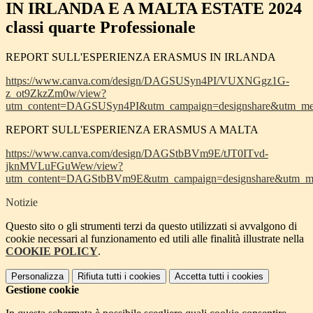
IN IRLANDA E A MALTA ESTATE 2024
classi quarte Professionale
REPORT SULL'ESPERIENZA ERASMUS IN IRLANDA
https://www.canva.com/design/DAGSUSyn4PI/VUXNGgz1G-
z_ot9ZkzZm0w/view?
utm_content=DAGSUSyn4PI&utm_campaign=designshare&utm_med
REPORT SULL'ESPERIENZA ERASMUS A MALTA
https://www.canva.com/design/DAGStbBVm9E/tJT0ITvd-
jknMVLuFGuWew/view?
utm_content=DAGStbBVm9E&utm_campaign=designshare&utm_med
Notizie
Questo sito o gli strumenti terzi da questo utilizzati si avvalgono di
cookie necessari al funzionamento ed utili alle finalità illustrate nella
COOKIE POLICY
.
Personalizza
Rifiuta tutti
i cookies
Accetta tutti
i cookies
Gestione cookie