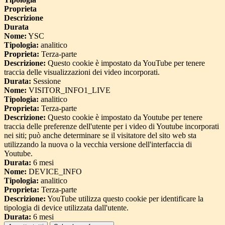
Proprieta
Descrizione
Durata
Nome:
YSC
Tipologia:
analitico
Proprieta:
Terza-parte
Descrizione:
Questo cookie è impostato da YouTube per tenere
traccia delle visualizzazioni dei video incorporati.
Durata:
Sessione
Nome:
VISITOR_INFO1_LIVE
Tipologia:
analitico
Proprieta:
Terza-parte
Descrizione:
Questo cookie è impostato da Youtube per tenere
traccia delle preferenze dell'utente per i video di Youtube incorporati
nei siti; può anche determinare se il visitatore del sito web sta
utilizzando la nuova o la vecchia versione dell'interfaccia di
Youtube.
Durata:
6 mesi
Nome:
DEVICE_INFO
Tipologia:
analitico
Proprieta:
Terza-parte
Descrizione:
YouTube utilizza questo cookie per identificare la
tipologia di device utilizzata dall'utente.
Durata:
6 mesi