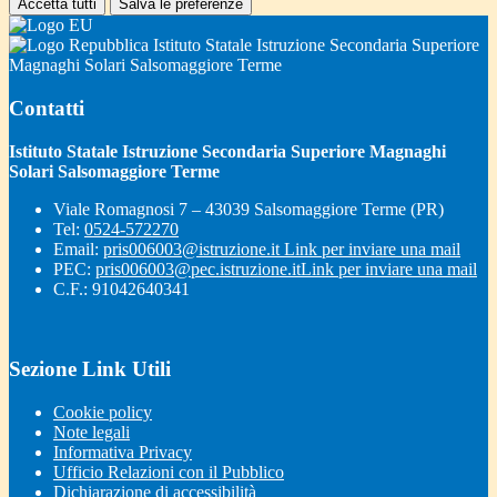
Accetta tutti
Salva le preferenze
Istituto Statale Istruzione Secondaria Superiore
Magnaghi Solari Salsomaggiore Terme
Contatti
Istituto Statale Istruzione Secondaria Superiore Magnaghi
Solari Salsomaggiore Terme
Viale Romagnosi 7 – 43039 Salsomaggiore Terme (PR)
Tel:
0524-572270
Email:
pris006003@istruzione.it
Link per inviare una mail
PEC:
pris006003@pec.istruzione.it
Link per inviare una mail
C.F.: 91042640341
Sezione Link Utili
Cookie policy
Note legali
Informativa Privacy
Ufficio Relazioni con il Pubblico
Dichiarazione di accessibilità