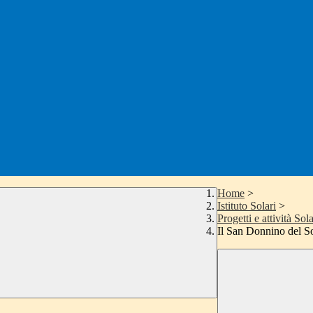
Home
>
Istituto Solari
>
Progetti e attività Sola
Il San Donnino del So