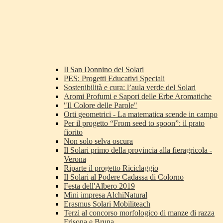
Il San Donnino del Solari
PES: Progetti Educativi Speciali
Sostenibilità e cura: l’aula verde del Solari
Aromi Profumi e Sapori delle Erbe Aromatiche
"Il Colore delle Parole"
Orti geometrici - La matematica scende in campo
Per il progetto “From seed to spoon”: il prato
fiorito
Non solo selva oscura
Il Solari primo della provincia alla fieragricola -
Verona
Riparte il progetto Riciclaggio
Il Solari al Podere Cadassa di Colorno
Festa dell'Albero 2019
Mini impresa AlchiNatural
Erasmus Solari Mobiliteach
Terzi al concorso morfologico di manze di razza
Frisona e Bruna