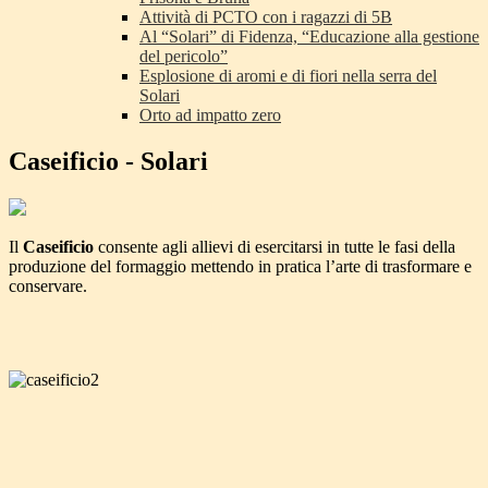
Attività di PCTO con i ragazzi di 5B
Al “Solari” di Fidenza, “Educazione alla gestione
del pericolo”
Esplosione di aromi e di fiori nella serra del
Solari
Orto ad impatto zero
Caseificio - Solari
Il
Caseificio
consente agli allievi di esercitarsi in tutte le fasi della
produzione del formaggio mettendo in pratica l’arte di trasformare e
conservare.