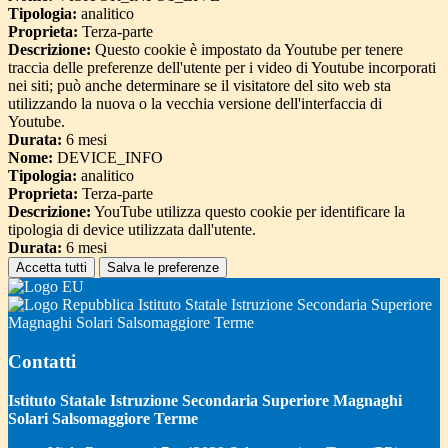
Tipologia:
analitico
Proprieta:
Terza-parte
Descrizione:
Questo cookie è impostato da Youtube per tenere
traccia delle preferenze dell'utente per i video di Youtube incorporati
nei siti; può anche determinare se il visitatore del sito web sta
utilizzando la nuova o la vecchia versione dell'interfaccia di
Youtube.
Durata:
6 mesi
Nome:
DEVICE_INFO
Tipologia:
analitico
Proprieta:
Terza-parte
Descrizione:
YouTube utilizza questo cookie per identificare la
tipologia di device utilizzata dall'utente.
Durata:
6 mesi
Accetta tutti
Salva le preferenze
Istituto Statale Istruzione Secondaria Superiore
Magnaghi Solari Salsomaggiore Terme
Contatti
Istituto Statale Istruzione Secondaria Superiore Magnaghi
Solari Salsomaggiore Terme