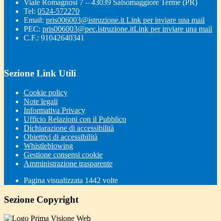
Viale Romagnosi 7 – 43039 Salsomaggiore Terme (PR)
Tel:
0524-572270
Email:
pris006003@istruzione.it
Link per inviare una mail
PEC:
pris006003@pec.istruzione.it
Link per inviare una mail
C.F.: 91042640341
Sezione Link Utili
Cookie policy
Note legali
Informativa Privacy
Ufficio Relazioni con il Pubblico
Dichiarazione di accessibilità
Obiettivi di accessibilità
Whistleblowing
Gestione consensi cookie
Amministrazione trasparente
Pagina visualizzata
1442
volte
Sezione Copyright