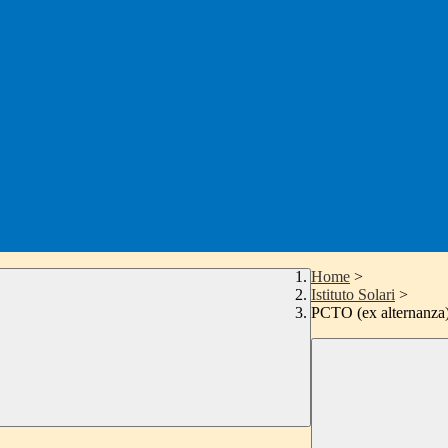
Home
>
Istituto Solari
>
PCTO (ex alternanza