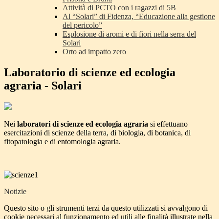
Attività di PCTO con i ragazzi di 5B
Al “Solari” di Fidenza, “Educazione alla gestione
del pericolo”
Esplosione di aromi e di fiori nella serra del
Solari
Orto ad impatto zero
Laboratorio di scienze ed ecologia
agraria - Solari
Nei
laboratori di scienze ed ecologia agraria
si effettuano
esercitazioni di scienze della terra, di biologia, di botanica, di
fitopatologia e di entomologia agraria.
Notizie
Questo sito o gli strumenti terzi da questo utilizzati si avvalgono di
cookie necessari al funzionamento ed utili alle finalità illustrate nella