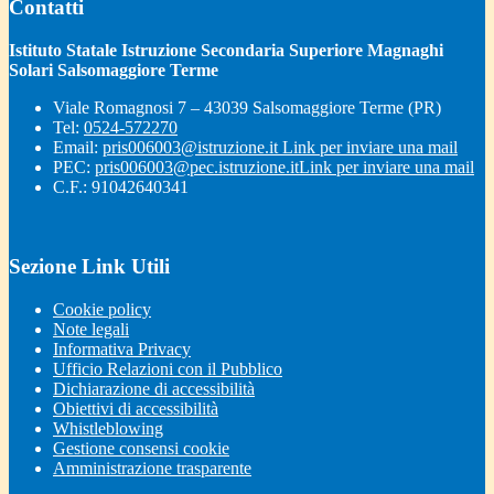
Contatti
Istituto Statale Istruzione Secondaria Superiore Magnaghi
Solari Salsomaggiore Terme
Viale Romagnosi 7 – 43039 Salsomaggiore Terme (PR)
Tel:
0524-572270
Email:
pris006003@istruzione.it
Link per inviare una mail
PEC:
pris006003@pec.istruzione.it
Link per inviare una mail
C.F.: 91042640341
Sezione Link Utili
Cookie policy
Note legali
Informativa Privacy
Ufficio Relazioni con il Pubblico
Dichiarazione di accessibilità
Obiettivi di accessibilità
Whistleblowing
Gestione consensi cookie
Amministrazione trasparente