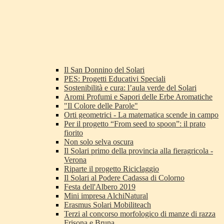
Il San Donnino del Solari
PES: Progetti Educativi Speciali
Sostenibilità e cura: l’aula verde del Solari
Aromi Profumi e Sapori delle Erbe Aromatiche
"Il Colore delle Parole"
Orti geometrici - La matematica scende in campo
Per il progetto “From seed to spoon”: il prato
fiorito
Non solo selva oscura
Il Solari primo della provincia alla fieragricola -
Verona
Riparte il progetto Riciclaggio
Il Solari al Podere Cadassa di Colorno
Festa dell'Albero 2019
Mini impresa AlchiNatural
Erasmus Solari Mobiliteach
Terzi al concorso morfologico di manze di razza
Frisona e Bruna