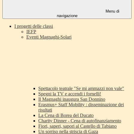
Menu di
navigazione
I progetti delle classi
IEFP
Eventi Magnaghi-Solari
Spettacolo teatrale "Se mi ammazzi non vale"
Spegni la TV e accendi i fornelli!
Il Magnaghi inaugura San Donnino
Erasmus+ Staff Mobility : disseminazione dei
risultati
La Cena di Borea del Ducato
Charity Dinner - Cena di autofinanziamento
Fiori, saperi, sapori al Castello di Tabiano
Un sorriso nella striscia di Gaza