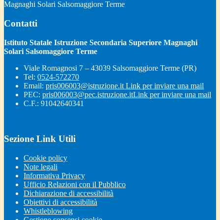
Magnaghi Solari Salsomaggiore Terme
Contatti
Istituto Statale Istruzione Secondaria Superiore Magnaghi
Solari Salsomaggiore Terme
Viale Romagnosi 7 – 43039 Salsomaggiore Terme (PR)
Tel:
0524-572270
Email:
pris006003@istruzione.it
Link per inviare una mail
PEC:
pris006003@pec.istruzione.it
Link per inviare una mail
C.F.: 91042640341
Sezione Link Utili
Cookie policy
Note legali
Informativa Privacy
Ufficio Relazioni con il Pubblico
Dichiarazione di accessibilità
Obiettivi di accessibilità
Whistleblowing
Gestione consensi cookie