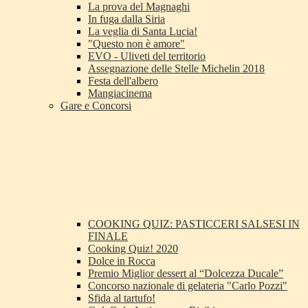
La prova del Magnaghi
In fuga dalla Siria
La veglia di Santa Lucia!
"Questo non è amore"
EVO - Uliveti del territorio
Assegnazione delle Stelle Michelin 2018
Festa dell'albero
Mangiacinema
Gare e Concorsi
COOKING QUIZ: PASTICCERI SALSESI IN
FINALE
Cooking Quiz! 2020
Dolce in Rocca
Premio Miglior dessert al “Dolcezza Ducale”
Concorso nazionale di gelateria "Carlo Pozzi"
Sfida al tartufo!