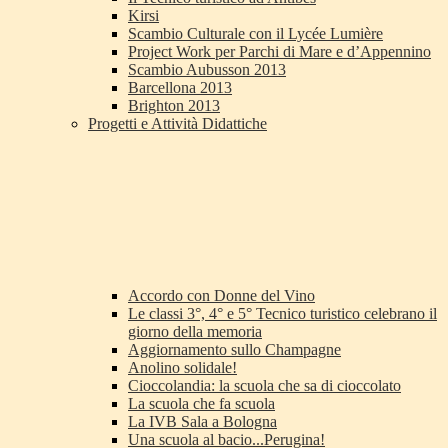
Kirsi
Scambio Culturale con il Lycée Lumière
Project Work per Parchi di Mare e d’Appennino
Scambio Aubusson 2013
Barcellona 2013
Brighton 2013
Progetti e Attività Didattiche
Accordo con Donne del Vino
Le classi 3°, 4° e 5° Tecnico turistico celebrano il
giorno della memoria
Aggiornamento sullo Champagne
Anolino solidale!
Cioccolandia: la scuola che sa di cioccolato
La scuola che fa scuola
La IVB Sala a Bologna
Una scuola al bacio...Perugina!