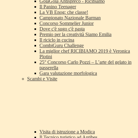
GolaGola Antispreco - Ricibiamo
Il Panino Teenager
La VB Enog: che classe!
Campionato Nazionale Barman
Concorso Sommelier Junior
Dove c'è sugo c'è pasta
Premio per la creatività Siamo Emilia
Il riciclo in cucina
CombiGuru Challenge
La miglior chef RICIBIAMO 2019 è Veronica
Plotini
25° Concorso Carlo Pozzi – L’arte del gelato in
passerella
Gara valutazione morfologica
Scambi e Visite
Visita di istruzione a Modica
Il Tecnico turistico ad Antibes