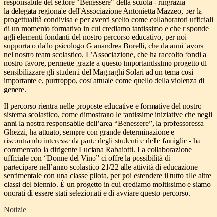
responsabile del settore "Benessere" della scuola - ringrazia
la delegata regionale dell'Associazione Antonietta Mazzeo, per la
progettualità condivisa e per averci scelto come collaboratori ufficiali
di un momento formativo in cui crediamo tantissimo e che risponde
agli elementi fondanti del nostro percorso educativo, per noi
supportato dallo psicologo Gianandrea Borelli, che da anni lavora
nel nostro team scolastico. L’Associazione, che ha raccolto fondi a
nostro favore, permette grazie a questo importantissimo progetto di
sensibilizzare gli studenti del Magnaghi Solari ad un tema così
importante e, purtroppo, così attuale come quello della violenza di
genere.
Il percorso rientra nelle proposte educative e formative del nostro
sistema scolastico, come dimostrano le tantissime iniziative che negli
anni la nostra responsabile dell’area “Benessere”, la professoressa
Ghezzi, ha attuato, sempre con grande determinazione e
riscontrando interesse da parte degli studenti e delle famiglie - ha
commentato la dirigente Luciana Rabaiotti. La collaborazione
ufficiale con “Donne del Vino” ci offre la possibilità di
partecipare nell’anno scolastico 21/22 alle attività di educazione
sentimentale con una classe pilota, per poi estendere il tutto alle altre
classi del biennio. È un progetto in cui crediamo moltissimo e siamo
onorati di essere stati selezionati e di avviare questo percorso.
Notizie