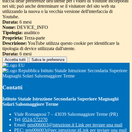
traccia delle preferenze dell'utente per i video di Youtube incorporati
nei siti; può anche determinare se il visitatore del sito web sta
utilizzando la nuova o la vecchia versione dell'interfaccia di
Youtube.
Durata:
6 mesi
Nome:
DEVICE_INFO
Tipologia:
analitico
Proprieta:
Terza-parte
Descrizione:
YouTube utilizza questo cookie per identificare la
tipologia di device utilizzata dall'utente.
Durata:
6 mesi
Accetta tutti
Salva le preferenze
Istituto Statale Istruzione Secondaria Superiore
Magnaghi Solari Salsomaggiore Terme
Contatti
Istituto Statale Istruzione Secondaria Superiore Magnaghi
Solari Salsomaggiore Terme
Viale Romagnosi 7 – 43039 Salsomaggiore Terme (PR)
Tel:
0524-572270
Email:
pris006003@istruzione.it
Link per inviare una mail
PEC:
pris006003@pec.istruzione.it
Link per inviare una mail