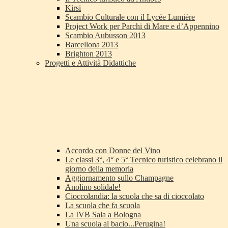
Kirsi
Scambio Culturale con il Lycée Lumière
Project Work per Parchi di Mare e d’Appennino
Scambio Aubusson 2013
Barcellona 2013
Brighton 2013
Progetti e Attività Didattiche
Accordo con Donne del Vino
Le classi 3°, 4° e 5° Tecnico turistico celebrano il
giorno della memoria
Aggiornamento sullo Champagne
Anolino solidale!
Cioccolandia: la scuola che sa di cioccolato
La scuola che fa scuola
La IVB Sala a Bologna
Una scuola al bacio...Perugina!