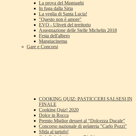
La prova del Magnaghi
In fuga dalla Siria
La veglia di Santa Lucia!
"Questo non è amore"
EVO - Uliveti del territorio
Assegnazione delle Stelle Michelin 2018
Festa dell'albero
Mangiacinema
Gare e Concorsi
COOKING QUIZ: PASTICCERI SALSESI IN
FINALE
Cooking Quiz! 2020
Dolce in Rocca
Premio Miglior dessert al “Dolcezza Ducale”
Concorso nazionale di gelateria "Carlo Pozzi"
Sfida al tartufo!