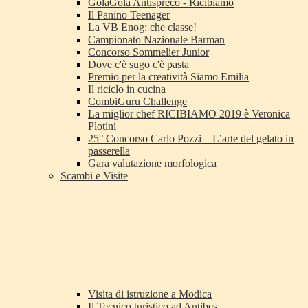
GolaGola Antispreco - Ricibiamo
Il Panino Teenager
La VB Enog: che classe!
Campionato Nazionale Barman
Concorso Sommelier Junior
Dove c'è sugo c'è pasta
Premio per la creatività Siamo Emilia
Il riciclo in cucina
CombiGuru Challenge
La miglior chef RICIBIAMO 2019 è Veronica
Plotini
25° Concorso Carlo Pozzi – L’arte del gelato in
passerella
Gara valutazione morfologica
Scambi e Visite
Visita di istruzione a Modica
Il Tecnico turistico ad Antibes