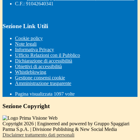
C.F.: 91042640341
Sezione Link Utili
Cookie policy
Note legali
Informativa Privacy
Ufficio Relazioni con il Pubblico
Dichiarazione di accessibilità
Obiettivi di accessibilità
Whistleblowing
Gestione consensi cookie
Amministrazione trasparente
Pagina visualizzata
1097
volte
Sezione Copyright
Copyright 2026 | Engineered and powered by Gruppo Spaggiari
Parma S.p.A. | Divisione Publishing & New Social Media
Disclaimer trattamento dati personali