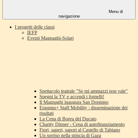
Menu di
navigazione
I progetti delle classi
IEFP
Eventi Magnaghi-Solari
Spettacolo teatrale "Se mi ammazzi non vale"
Spegni la TV e accendi i fornelli!
Il Magnaghi inaugura San Donnino
Erasmus+ Staff Mobility : disseminazione dei
risultati
La Cena di Borea del Ducato
Charity Dinner - Cena di autofinanziamento
Fiori, saperi, sapori al Castello di Tabiano
Un sorriso nella striscia di Gaza