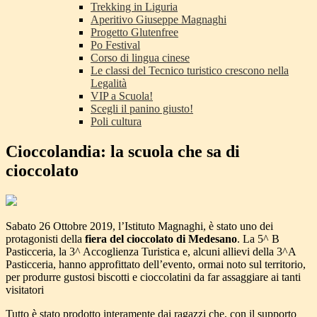
Trekking in Liguria
Aperitivo Giuseppe Magnaghi
Progetto Glutenfree
Po Festival
Corso di lingua cinese
Le classi del Tecnico turistico crescono nella
Legalità
VIP a Scuola!
Scegli il panino giusto!
Poli cultura
Cioccolandia: la scuola che sa di
cioccolato
Sabato 26 Ottobre 2019, l’Istituto Magnaghi, è stato uno dei
protagonisti della
fiera del cioccolato di Medesano
. La 5^ B
Pasticceria, la 3^ Accoglienza Turistica e, alcuni allievi della 3^A
Pasticceria, hanno approfittato dell’evento, ormai noto sul territorio,
per produrre gustosi biscotti e cioccolatini da far assaggiare ai tanti
visitatori
Tutto è stato prodotto interamente dai ragazzi che, con il supporto