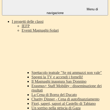
Menu di
navigazione
I progetti delle classi
IEFP
Eventi Magnaghi-Solari
Spettacolo teatrale "Se mi ammazzi non vale"
Spegni la TV e accendi i fornelli!
Il Magnaghi inaugura San Donnino
Erasmus+ Staff Mobility : disseminazione dei
risultati
La Cena di Borea del Ducato
Charity Dinner - Cena di autofinanziamento
Fiori, saperi, sapori al Castello di Tabiano
Un sorriso nella striscia di Gaza