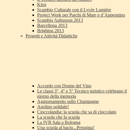
Kirsi
Scambio Culturale con il Lycée Lumière
Project Work per Parchi di Mare e d’Appennino
Scambio Aubusson 2013
Barcellona 2013
Brighton 2013
Progetti e Attività Didattiche
Accordo con Donne del Vino
Le classi 3°, 4° e 5° Tecnico turistico celebrano il
giorno della memoria
Aggiornamento sullo Champagne
Anolino solidale!
Cioccolandia: la scuola che sa di cioccolato
La scuola che fa scuola
La IVB Sala a Bologna
Una scuola al bacio...Perugina!