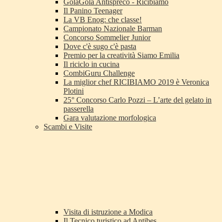
GolaGola Antispreco - Ricibiamo
Il Panino Teenager
La VB Enog: che classe!
Campionato Nazionale Barman
Concorso Sommelier Junior
Dove c'è sugo c'è pasta
Premio per la creatività Siamo Emilia
Il riciclo in cucina
CombiGuru Challenge
La miglior chef RICIBIAMO 2019 è Veronica
Plotini
25° Concorso Carlo Pozzi – L’arte del gelato in
passerella
Gara valutazione morfologica
Scambi e Visite
Visita di istruzione a Modica
Il Tecnico turistico ad Antibes