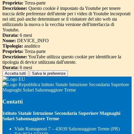
Proprieta:
Terza-parte
Descrizione:
Questo cookie è impostato da Youtube per tenere
traccia delle preferenze dell'utente per i video di Youtube incorporati
nei siti; può anche determinare se il visitatore del sito web sta
utilizzando la nuova o la vecchia versione dell'interfaccia di
Youtube.
Durata:
6 mesi
Nome:
DEVICE_INFO
Tipologia:
analitico
Proprieta:
Terza-parte
Descrizione:
YouTube utilizza questo cookie per identificare la
tipologia di device utilizzata dall'utente.
Durata:
6 mesi
Accetta tutti
Salva le preferenze
Istituto Statale Istruzione Secondaria Superiore
Magnaghi Solari Salsomaggiore Terme
Contatti
Istituto Statale Istruzione Secondaria Superiore Magnaghi
Solari Salsomaggiore Terme
Viale Romagnosi 7 – 43039 Salsomaggiore Terme (PR)