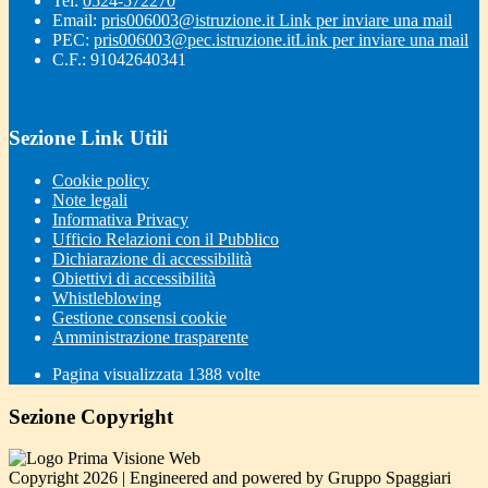
Tel:
0524-572270
Email:
pris006003@istruzione.it
Link per inviare una mail
PEC:
pris006003@pec.istruzione.it
Link per inviare una mail
C.F.: 91042640341
Sezione Link Utili
Cookie policy
Note legali
Informativa Privacy
Ufficio Relazioni con il Pubblico
Dichiarazione di accessibilità
Obiettivi di accessibilità
Whistleblowing
Gestione consensi cookie
Amministrazione trasparente
Pagina visualizzata
1388
volte
Sezione Copyright
Copyright 2026 | Engineered and powered by Gruppo Spaggiari