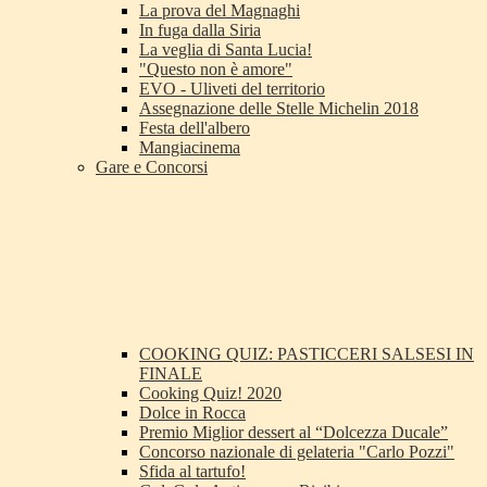
La prova del Magnaghi
In fuga dalla Siria
La veglia di Santa Lucia!
"Questo non è amore"
EVO - Uliveti del territorio
Assegnazione delle Stelle Michelin 2018
Festa dell'albero
Mangiacinema
Gare e Concorsi
COOKING QUIZ: PASTICCERI SALSESI IN
FINALE
Cooking Quiz! 2020
Dolce in Rocca
Premio Miglior dessert al “Dolcezza Ducale”
Concorso nazionale di gelateria "Carlo Pozzi"
Sfida al tartufo!