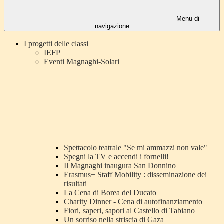
Menu di
navigazione
I progetti delle classi
IEFP
Eventi Magnaghi-Solari
Spettacolo teatrale "Se mi ammazzi non vale"
Spegni la TV e accendi i fornelli!
Il Magnaghi inaugura San Donnino
Erasmus+ Staff Mobility : disseminazione dei
risultati
La Cena di Borea del Ducato
Charity Dinner - Cena di autofinanziamento
Fiori, saperi, sapori al Castello di Tabiano
Un sorriso nella striscia di Gaza