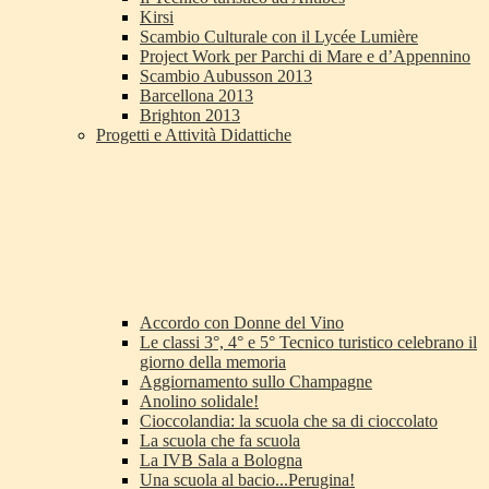
Kirsi
Scambio Culturale con il Lycée Lumière
Project Work per Parchi di Mare e d’Appennino
Scambio Aubusson 2013
Barcellona 2013
Brighton 2013
Progetti e Attività Didattiche
Accordo con Donne del Vino
Le classi 3°, 4° e 5° Tecnico turistico celebrano il
giorno della memoria
Aggiornamento sullo Champagne
Anolino solidale!
Cioccolandia: la scuola che sa di cioccolato
La scuola che fa scuola
La IVB Sala a Bologna
Una scuola al bacio...Perugina!