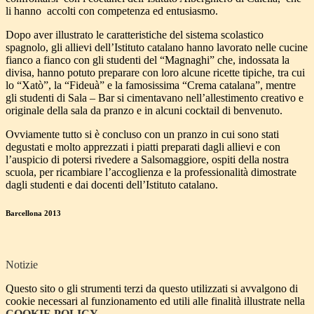
li hanno accolti con competenza ed entusiasmo.
Dopo aver illustrato le caratteristiche del sistema scolastico
spagnolo, gli allievi dell’Istituto catalano hanno lavorato nelle cucine
fianco a fianco con gli studenti del “Magnaghi” che, indossata la
divisa, hanno potuto preparare con loro alcune ricette tipiche, tra cui
lo
“Xatò”
, la
“Fideuà”
e la famosissima
“Crema catalana”
, mentre
gli studenti di Sala – Bar si cimentavano nell’allestimento creativo e
originale della sala da pranzo e in alcuni cocktail di benvenuto.
Ovviamente tutto si è concluso con un pranzo in cui sono stati
degustati e molto apprezzati i piatti preparati dagli allievi e con
l’auspicio di potersi rivedere a Salsomaggiore, ospiti della nostra
scuola, per ricambiare l’accoglienza e la professionalità dimostrate
dagli studenti e dai docenti dell’Istituto catalano.
Barcellona 2013
Notizie
Questo sito o gli strumenti terzi da questo utilizzati si avvalgono di
cookie necessari al funzionamento ed utili alle finalità illustrate nella
COOKIE POLICY
.