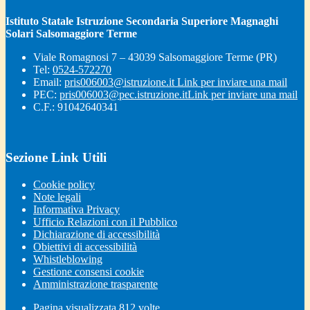
Istituto Statale Istruzione Secondaria Superiore Magnaghi
Solari Salsomaggiore Terme
Viale Romagnosi 7 – 43039 Salsomaggiore Terme (PR)
Tel:
0524-572270
Email:
pris006003@istruzione.it
Link per inviare una mail
PEC:
pris006003@pec.istruzione.it
Link per inviare una mail
C.F.: 91042640341
Sezione Link Utili
Cookie policy
Note legali
Informativa Privacy
Ufficio Relazioni con il Pubblico
Dichiarazione di accessibilità
Obiettivi di accessibilità
Whistleblowing
Gestione consensi cookie
Amministrazione trasparente
Pagina visualizzata
812
volte