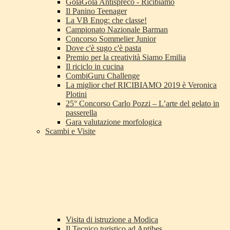
GolaGola Antispreco - Ricibiamo
Il Panino Teenager
La VB Enog: che classe!
Campionato Nazionale Barman
Concorso Sommelier Junior
Dove c'è sugo c'è pasta
Premio per la creatività Siamo Emilia
Il riciclo in cucina
CombiGuru Challenge
La miglior chef RICIBIAMO 2019 è Veronica
Plotini
25° Concorso Carlo Pozzi – L’arte del gelato in
passerella
Gara valutazione morfologica
Scambi e Visite
Visita di istruzione a Modica
Il Tecnico turistico ad Antibes