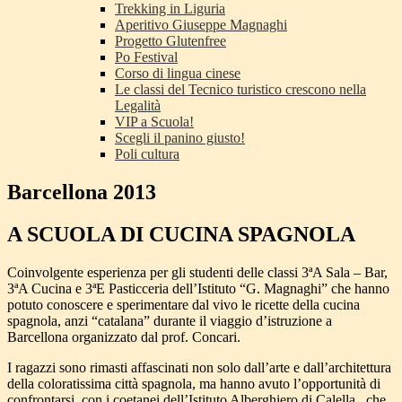
Trekking in Liguria
Aperitivo Giuseppe Magnaghi
Progetto Glutenfree
Po Festival
Corso di lingua cinese
Le classi del Tecnico turistico crescono nella
Legalità
VIP a Scuola!
Scegli il panino giusto!
Poli cultura
Barcellona 2013
A SCUOLA DI CUCINA SPAGNOLA
Coinvolgente esperienza per gli studenti delle classi
3ªA Sala – Bar,
3ªA Cucina e 3ªE Pasticceria
dell’Istituto “G. Magnaghi” che hanno
potuto conoscere e sperimentare dal vivo le ricette della cucina
spagnola, anzi “catalana” durante il viaggio d’istruzione a
Barcellona
organizzato dal prof. Concari.
I ragazzi sono rimasti affascinati non solo dall’arte e dall’architettura
della coloratissima città spagnola, ma hanno avuto l’opportunità di
confrontarsi con i coetanei dell’
Istituto Alberghiero di Calella
, che