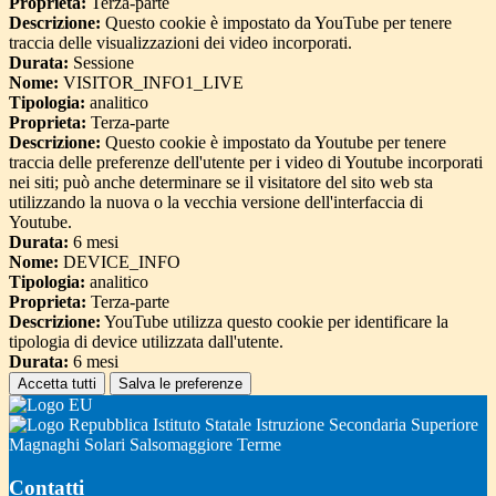
Proprieta:
Terza-parte
Descrizione:
Questo cookie è impostato da YouTube per tenere
traccia delle visualizzazioni dei video incorporati.
Durata:
Sessione
Nome:
VISITOR_INFO1_LIVE
Tipologia:
analitico
Proprieta:
Terza-parte
Descrizione:
Questo cookie è impostato da Youtube per tenere
traccia delle preferenze dell'utente per i video di Youtube incorporati
nei siti; può anche determinare se il visitatore del sito web sta
utilizzando la nuova o la vecchia versione dell'interfaccia di
Youtube.
Durata:
6 mesi
Nome:
DEVICE_INFO
Tipologia:
analitico
Proprieta:
Terza-parte
Descrizione:
YouTube utilizza questo cookie per identificare la
tipologia di device utilizzata dall'utente.
Durata:
6 mesi
Accetta tutti
Salva le preferenze
Istituto Statale Istruzione Secondaria Superiore
Magnaghi Solari Salsomaggiore Terme
Contatti