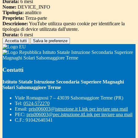
Durata:
6 mesi
Nome:
DEVICE_INFO
Tipologia:
analitico
Proprieta:
Terza-parte
Descrizione:
YouTube utilizza questo cookie per identificare la
tipologia di device utilizzata dall'utente.
Durata:
6 mesi
Accetta tutti
Salva le preferenze
Istituto Statale Istruzione Secondaria Superiore
Magnaghi Solari Salsomaggiore Terme
Contatti
Istituto Statale Istruzione Secondaria Superiore Magnaghi
Solari Salsomaggiore Terme
Viale Romagnosi 7 – 43039 Salsomaggiore Terme (PR)
Tel:
0524-572270
Email:
pris006003@istruzione.it
Link per inviare una mail
PEC:
pris006003@pec.istruzione.it
Link per inviare una mail
C.F.: 91042640341