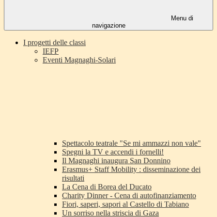
Menu di
navigazione
I progetti delle classi
IEFP
Eventi Magnaghi-Solari
Spettacolo teatrale "Se mi ammazzi non vale"
Spegni la TV e accendi i fornelli!
Il Magnaghi inaugura San Donnino
Erasmus+ Staff Mobility : disseminazione dei
risultati
La Cena di Borea del Ducato
Charity Dinner - Cena di autofinanziamento
Fiori, saperi, sapori al Castello di Tabiano
Un sorriso nella striscia di Gaza