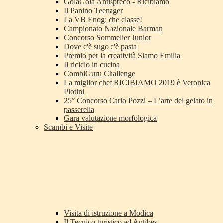
GolaGola Antispreco - Ricibiamo
Il Panino Teenager
La VB Enog: che classe!
Campionato Nazionale Barman
Concorso Sommelier Junior
Dove c'è sugo c'è pasta
Premio per la creatività Siamo Emilia
Il riciclo in cucina
CombiGuru Challenge
La miglior chef RICIBIAMO 2019 è Veronica
Plotini
25° Concorso Carlo Pozzi – L’arte del gelato in
passerella
Gara valutazione morfologica
Scambi e Visite
Visita di istruzione a Modica
Il Tecnico turistico ad Antibes