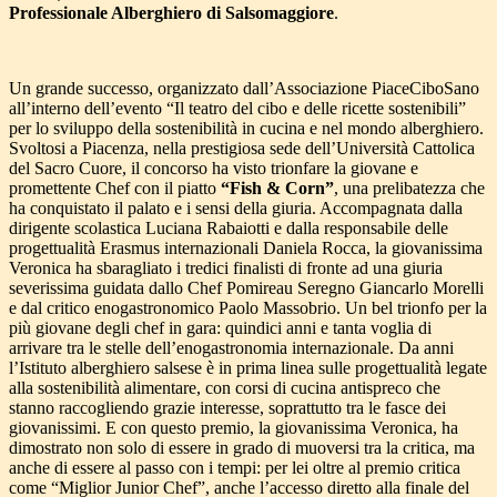
Professionale Alberghiero di Salsomaggiore
.
Un grande successo, organizzato dall’Associazione PiaceCiboSano
all’interno dell’evento “Il teatro del cibo e delle ricette sostenibili”
per lo sviluppo della sostenibilità in cucina e nel mondo alberghiero.
Svoltosi a Piacenza, nella prestigiosa sede dell’Università Cattolica
del Sacro Cuore, il concorso ha visto trionfare la giovane e
promettente Chef con il piatto
“Fish & Corn”
, una prelibatezza che
ha conquistato il palato e i sensi della giuria. Accompagnata dalla
dirigente scolastica Luciana Rabaiotti e dalla responsabile delle
progettualità Erasmus internazionali Daniela Rocca, la giovanissima
Veronica ha sbaragliato i tredici finalisti di fronte ad una giuria
severissima guidata dallo Chef Pomireau Seregno Giancarlo Morelli
e dal critico enogastronomico Paolo Massobrio. Un bel trionfo per la
più giovane degli chef in gara: quindici anni e tanta voglia di
arrivare tra le stelle dell’enogastronomia internazionale. Da anni
l’Istituto alberghiero salsese è in prima linea sulle progettualità legate
alla sostenibilità alimentare, con corsi di cucina antispreco che
stanno raccogliendo grazie interesse, soprattutto tra le fasce dei
giovanissimi. E con questo premio, la giovanissima Veronica, ha
dimostrato non solo di essere in grado di muoversi tra la critica, ma
anche di essere al passo con i tempi: per lei oltre al premio critica
come “Miglior Junior Chef”, anche l’accesso diretto alla finale del