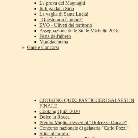
La prova del Magnaghi
In fuga dalla Siria
La veglia di Santa Lucia!
"Questo non è amore"
EVO - Uliveti del territorio
Assegnazione delle Stelle Michelin 2018
Festa dell'albero
Mangiacinema
Gare e Concorsi
COOKING QUIZ: PASTICCERI SALSESI IN
FINALE
Cooking Quiz! 2020
Dolce in Rocca
Premio Miglior dessert al “Dolcezza Ducale”
Concorso nazionale di gelateria "Carlo Pozzi"
Sfida al tartufo!