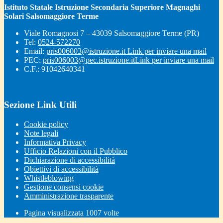
Istituto Statale Istruzione Secondaria Superiore Magnaghi
Solari Salsomaggiore Terme
Viale Romagnosi 7 – 43039 Salsomaggiore Terme (PR)
Tel:
0524-572270
Email:
pris006003@istruzione.it
Link per inviare una mail
PEC:
pris006003@pec.istruzione.it
Link per inviare una mail
C.F.: 91042640341
Sezione Link Utili
Cookie policy
Note legali
Informativa Privacy
Ufficio Relazioni con il Pubblico
Dichiarazione di accessibilità
Obiettivi di accessibilità
Whistleblowing
Gestione consensi cookie
Amministrazione trasparente
Pagina visualizzata
1007
volte