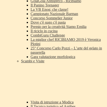
GolaGola Antispreco - Ricibiamo
Il Panino Teenager
La VB Enog: che classe!
Campionato Nazionale Barman
Concorso Sommelier Junior
Dove c'è sugo c'è pasta
Premio per la creatività Siamo Emilia
Il riciclo in cucina
CombiGuru Challenge
La miglior chef RICIBIAMO 2019 è Veronica
Plotini
25° Concorso Carlo Pozzi – L’arte del gelato in
passerella
Gara valutazione morfologica
Scambi e Visite
Visita di istruzione a Modica
Il Tecnico turistico ad Antibes