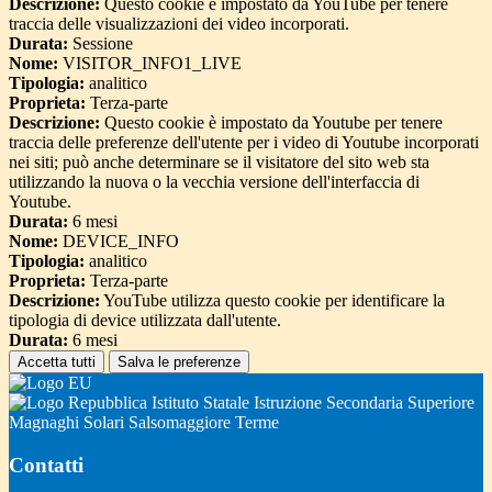
Descrizione:
Questo cookie è impostato da YouTube per tenere
traccia delle visualizzazioni dei video incorporati.
Durata:
Sessione
Nome:
VISITOR_INFO1_LIVE
Tipologia:
analitico
Proprieta:
Terza-parte
Descrizione:
Questo cookie è impostato da Youtube per tenere
traccia delle preferenze dell'utente per i video di Youtube incorporati
nei siti; può anche determinare se il visitatore del sito web sta
utilizzando la nuova o la vecchia versione dell'interfaccia di
Youtube.
Durata:
6 mesi
Nome:
DEVICE_INFO
Tipologia:
analitico
Proprieta:
Terza-parte
Descrizione:
YouTube utilizza questo cookie per identificare la
tipologia di device utilizzata dall'utente.
Durata:
6 mesi
Accetta tutti
Salva le preferenze
Istituto Statale Istruzione Secondaria Superiore
Magnaghi Solari Salsomaggiore Terme
Contatti