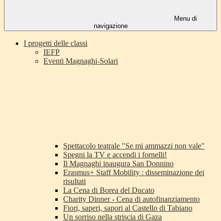
Menu di
navigazione
I progetti delle classi
IEFP
Eventi Magnaghi-Solari
Spettacolo teatrale "Se mi ammazzi non vale"
Spegni la TV e accendi i fornelli!
Il Magnaghi inaugura San Donnino
Erasmus+ Staff Mobility : disseminazione dei
risultati
La Cena di Borea del Ducato
Charity Dinner - Cena di autofinanziamento
Fiori, saperi, sapori al Castello di Tabiano
Un sorriso nella striscia di Gaza