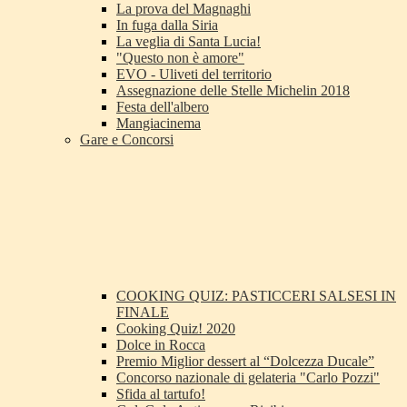
La prova del Magnaghi
In fuga dalla Siria
La veglia di Santa Lucia!
"Questo non è amore"
EVO - Uliveti del territorio
Assegnazione delle Stelle Michelin 2018
Festa dell'albero
Mangiacinema
Gare e Concorsi
COOKING QUIZ: PASTICCERI SALSESI IN
FINALE
Cooking Quiz! 2020
Dolce in Rocca
Premio Miglior dessert al “Dolcezza Ducale”
Concorso nazionale di gelateria "Carlo Pozzi"
Sfida al tartufo!