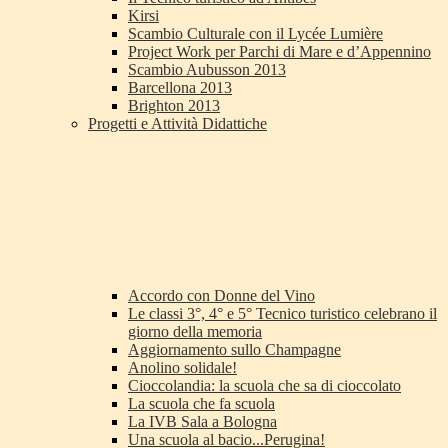
Kirsi
Scambio Culturale con il Lycée Lumière
Project Work per Parchi di Mare e d’Appennino
Scambio Aubusson 2013
Barcellona 2013
Brighton 2013
Progetti e Attività Didattiche
Accordo con Donne del Vino
Le classi 3°, 4° e 5° Tecnico turistico celebrano il
giorno della memoria
Aggiornamento sullo Champagne
Anolino solidale!
Cioccolandia: la scuola che sa di cioccolato
La scuola che fa scuola
La IVB Sala a Bologna
Una scuola al bacio...Perugina!