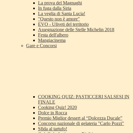
La prova del Magnaghi
In fuga dalla Siria
La veglia di Santa Lucia!
"Questo non è amore"
EVO - Uliveti del territorio
Assegnazione delle Stelle Michelin 2018
Festa dell'albero
Mangiacinema
Gare e Concorsi
COOKING QUIZ: PASTICCERI SALSESI IN
FINALE
Cooking Quiz! 2020
Dolce in Rocca
Premio Miglior dessert al “Dolcezza Ducale”
Concorso nazionale di gelateria "Carlo Pozzi"
Sfida al tartufo!