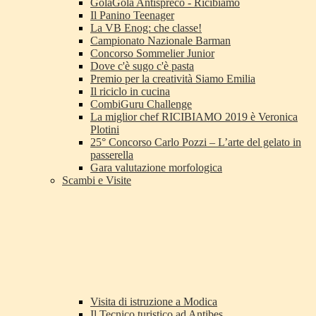
GolaGola Antispreco - Ricibiamo
Il Panino Teenager
La VB Enog: che classe!
Campionato Nazionale Barman
Concorso Sommelier Junior
Dove c'è sugo c'è pasta
Premio per la creatività Siamo Emilia
Il riciclo in cucina
CombiGuru Challenge
La miglior chef RICIBIAMO 2019 è Veronica
Plotini
25° Concorso Carlo Pozzi – L’arte del gelato in
passerella
Gara valutazione morfologica
Scambi e Visite
Visita di istruzione a Modica
Il Tecnico turistico ad Antibes