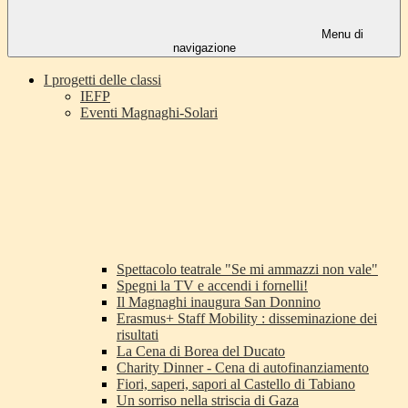
Menu di
navigazione
I progetti delle classi
IEFP
Eventi Magnaghi-Solari
Spettacolo teatrale "Se mi ammazzi non vale"
Spegni la TV e accendi i fornelli!
Il Magnaghi inaugura San Donnino
Erasmus+ Staff Mobility : disseminazione dei
risultati
La Cena di Borea del Ducato
Charity Dinner - Cena di autofinanziamento
Fiori, saperi, sapori al Castello di Tabiano
Un sorriso nella striscia di Gaza