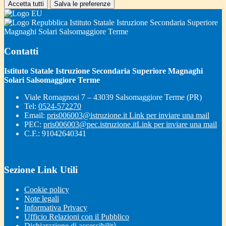
Accetta tutti
Salva le preferenze
Istituto Statale Istruzione Secondaria Superiore
Magnaghi Solari Salsomaggiore Terme
Contatti
Istituto Statale Istruzione Secondaria Superiore Magnaghi
Solari Salsomaggiore Terme
Viale Romagnosi 7 – 43039 Salsomaggiore Terme (PR)
Tel:
0524-572270
Email:
pris006003@istruzione.it
Link per inviare una mail
PEC:
pris006003@pec.istruzione.it
Link per inviare una mail
C.F.: 91042640341
Sezione Link Utili
Cookie policy
Note legali
Informativa Privacy
Ufficio Relazioni con il Pubblico
Dichiarazione di accessibilità