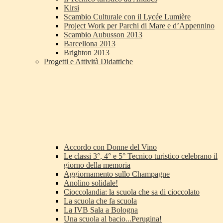
Kirsi
Scambio Culturale con il Lycée Lumière
Project Work per Parchi di Mare e d’Appennino
Scambio Aubusson 2013
Barcellona 2013
Brighton 2013
Progetti e Attività Didattiche
Accordo con Donne del Vino
Le classi 3°, 4° e 5° Tecnico turistico celebrano il
giorno della memoria
Aggiornamento sullo Champagne
Anolino solidale!
Cioccolandia: la scuola che sa di cioccolato
La scuola che fa scuola
La IVB Sala a Bologna
Una scuola al bacio...Perugina!