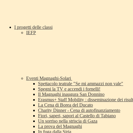
I progetti delle classi
IEFP
Eventi Magnaghi-Solari
Spettacolo teatrale "Se mi ammazzi non vale"
Spegni la TV e accendi i fornelli!
Il Magnaghi inaugura San Donnino
Erasmus+ Staff Mobility : disseminazione dei risult
La Cena di Borea del Ducato
Charity Dinner - Cena di autofinanziamento
Fiori, saperi, sapori al Castello di Tabiano
Un sorriso nella striscia di Gaza
La prova del Magnaghi
In fuga dalla Siria