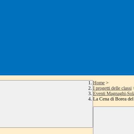
Home
>
I progetti delle classi
Eventi Magnaghi-Sol
La Cena di Borea de