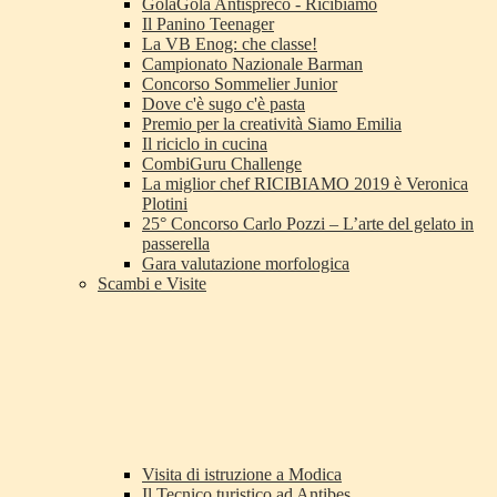
GolaGola Antispreco - Ricibiamo
Il Panino Teenager
La VB Enog: che classe!
Campionato Nazionale Barman
Concorso Sommelier Junior
Dove c'è sugo c'è pasta
Premio per la creatività Siamo Emilia
Il riciclo in cucina
CombiGuru Challenge
La miglior chef RICIBIAMO 2019 è Veronica
Plotini
25° Concorso Carlo Pozzi – L’arte del gelato in
passerella
Gara valutazione morfologica
Scambi e Visite
Visita di istruzione a Modica
Il Tecnico turistico ad Antibes