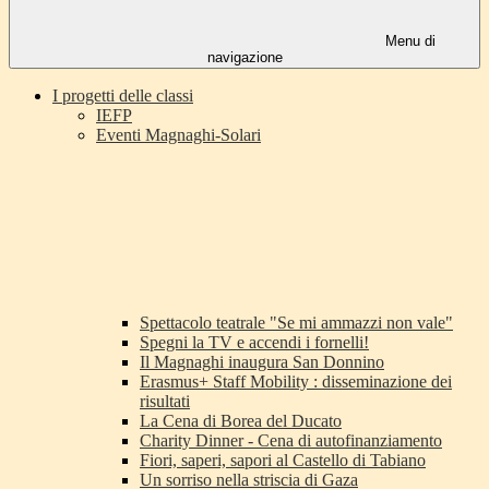
Menu di
navigazione
I progetti delle classi
IEFP
Eventi Magnaghi-Solari
Spettacolo teatrale "Se mi ammazzi non vale"
Spegni la TV e accendi i fornelli!
Il Magnaghi inaugura San Donnino
Erasmus+ Staff Mobility : disseminazione dei
risultati
La Cena di Borea del Ducato
Charity Dinner - Cena di autofinanziamento
Fiori, saperi, sapori al Castello di Tabiano
Un sorriso nella striscia di Gaza