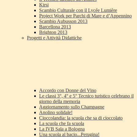
Kirsi
Scambio Culturale con il Lycée Lumière
Project Work per Parchi di Mare e d’Appennino
Scambio Aubusson 2013
Barcellona 2013
Brighton 2013
Progetti e Attività Didattiche
Accordo con Donne del Vino
Le classi 3°, 4° e 5° Tecnico turistico celebrano il
giorno della memoria
Aggiornamento sullo Champagne
Anolino solidale!
Cioccolandia: la scuola che sa di cioccolato
La scuola che fa scuola
La IVB Sala a Bologna
Una scuola al bacio...Perugina!