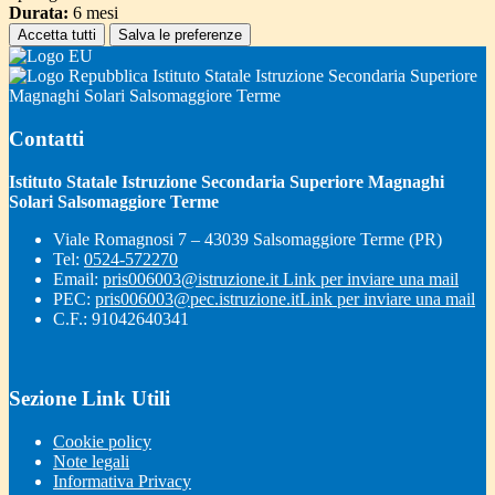
Durata:
6 mesi
Accetta tutti
Salva le preferenze
Istituto Statale Istruzione Secondaria Superiore
Magnaghi Solari Salsomaggiore Terme
Contatti
Istituto Statale Istruzione Secondaria Superiore Magnaghi
Solari Salsomaggiore Terme
Viale Romagnosi 7 – 43039 Salsomaggiore Terme (PR)
Tel:
0524-572270
Email:
pris006003@istruzione.it
Link per inviare una mail
PEC:
pris006003@pec.istruzione.it
Link per inviare una mail
C.F.: 91042640341
Sezione Link Utili
Cookie policy
Note legali
Informativa Privacy