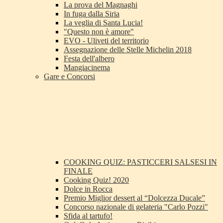
La prova del Magnaghi
In fuga dalla Siria
La veglia di Santa Lucia!
"Questo non è amore"
EVO - Uliveti del territorio
Assegnazione delle Stelle Michelin 2018
Festa dell'albero
Mangiacinema
Gare e Concorsi
COOKING QUIZ: PASTICCERI SALSESI IN
FINALE
Cooking Quiz! 2020
Dolce in Rocca
Premio Miglior dessert al “Dolcezza Ducale”
Concorso nazionale di gelateria "Carlo Pozzi"
Sfida al tartufo!